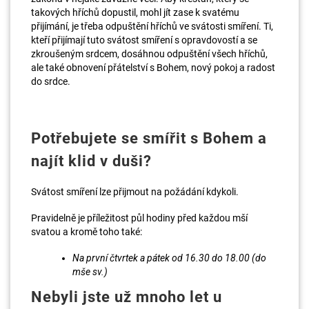
takových hříchů dopustil, mohl jít zase k svatému
přijímání, je třeba odpuštění hříchů ve svátosti smíření. Ti,
kteří přijímají tuto svátost smíření s opravdovostí a se
zkroušeným srdcem, dosáhnou odpuštění všech hříchů,
ale také obnovení přátelství s Bohem, nový pokoj a radost
do srdce.
Potřebujete se smířit s Bohem a
najít klid v duši?
Svátost smíření lze přijmout na požádání kdykoli.
Pravidelně je příležitost půl hodiny před každou mší
svatou a kromě toho také:
Na první čtvrtek a pátek od 16.30 do 18.00 (do
mše sv.)
Nebyli jste už mnoho let u