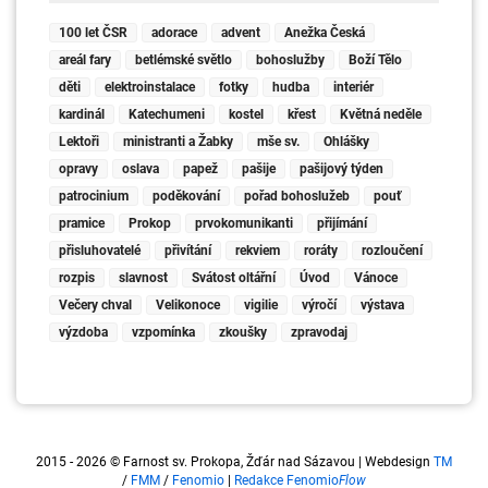
100 let ČSR
adorace
advent
Anežka Česká
areál fary
betlémské světlo
bohoslužby
Boží Tělo
děti
elektroinstalace
fotky
hudba
interiér
kardinál
Katechumeni
kostel
křest
Květná neděle
Lektoři
ministranti a Žabky
mše sv.
Ohlášky
opravy
oslava
papež
pašije
pašijový týden
patrocinium
poděkování
pořad bohoslužeb
pouť
pramice
Prokop
prvokomunikanti
přijímání
přisluhovatelé
přivítání
rekviem
roráty
rozloučení
rozpis
slavnost
Svátost oltářní
Úvod
Vánoce
Večery chval
Velikonoce
vigilie
výročí
výstava
výzdoba
vzpomínka
zkoušky
zpravodaj
2015 - 2026 © Farnost sv. Prokopa, Žďár nad Sázavou | Webdesign
TM
/
FMM
/
Fenomio
|
Redakce Fenomio
Flow