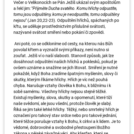
Večer o Velikonocích se Pán Ježíš ukázal svým apoštolům
a řekl jim: "
Přijměte Ducha svatého. Komu hříchy odpustíte,
tomu jsou odpuštěny, komu je neodpustíte, tomu odpuštěny
nejsou
" (Jan 20,22-23). Odpuštění hříchů, spáchaných po
křtu, se uděluje prostřednictvím příslušné svátosti,
nazývané svátost smíření nebo pokání či zpovědi.
Ani poté, co se odkloníme od cesty, na kterou nás Bůh
povolal křtem a vyznačil svými příkazy, není nutno si
zoufat. Ježíš ví o naší slabosti. Stanovil způsob, jak lze
dosáhnout odpuštění našich hříchů a poklesků, pokud je
ovšem uznáme a snažíme se jich litovat. Smíření je nutné
pokaždé, když Boha zradíme špatným myšlením, slovy či
skutky, kterým říkáme hříchy. Hřích je víc než pouhá
chyba. Narušuje vztahy člověka k Bohu, k bližnímu i k
sobě samému. Všechny hříchy nejsou stejně těžké.
Existují myšlenky, slova, skutky a opomenutí, které tíží
naše svědomí, ale jsou všední, protože člověk je slabý.
Říká se jim také lehké hříchy. Těžký, nebo smrtelný hřích je
označení pro takový stav srdce nebo pro takové jednání,
které těžce porušuje vztahy k Bohu, k církvi a k lidem. Je to
vědomé, dobrovolné a svobodné přestoupení Božího
zákona v nějaké závažné věci. Aby křesťan, který se