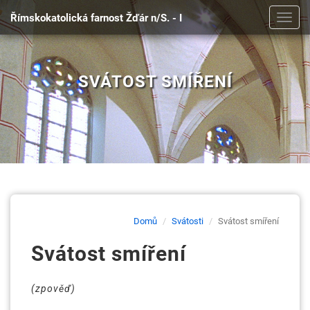
Římskokatolická farnost Žďár n/S. - I
Toggl
navig
SVÁTOST SMÍŘENÍ
Domů
Svátosti
Svátost smíření
Svátost smíření
(zpověď)