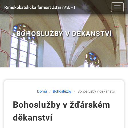
Římskokatolická farnost Žďár n/S. - I
Toggl
navig
BOHOSLUŽBY V DĚKANSTVÍ
Domů
Bohoslužby
Bohoslužby v děkanství
Bohoslužby v žďárském
děkanství