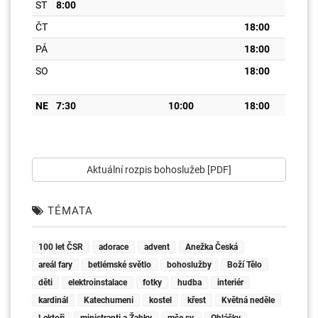
ST
8:00
ČT
18:00
PÁ
18:00
SO
18:00
NE
7:30
10:00
18:00
Aktuální rozpis bohoslužeb [PDF]
TÉMATA
100 let ČSR
adorace
advent
Anežka Česká
areál fary
betlémské světlo
bohoslužby
Boží Tělo
děti
elektroinstalace
fotky
hudba
interiér
kardinál
Katechumeni
kostel
křest
Květná neděle