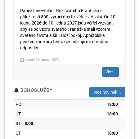
Papež Lev vyhlásil Rok svatého Františka u
příležitosti 800. výročí úmrtí světce z Assisi. Od 10.
ledna 2026 do 10. ledna 2027 jsou věřící vyzváni,
aby se po vzoru svatého Františka stali vzorem
svatého života a šířili Boží pokoj. Apoštolská
penitenciárie pro tento rok uděluje mimořádné
odpustky.
sobota 21. února 2026
Více...
BOHOSLUŽBY
Více novinek...
PO
18:00
ÚT
18:00
ST
8:00
ČT
18:00