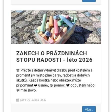
ZANECH O PRÁZDNINÁCH
STOPU RADOSTI - léto 2026
🌸 Přijďte s dětmi vybarvit dlažbu před kostelem a
proměnit ji v místo plné barev, radosti a dobrých
skutků. Každá kostka nebo obrázek může
připomínat ❤️ úsměv, 🤝 pomoc, 🕊️ odpuštění nebo
💬 milé slovo.
pátek 29. května 2026
Více...