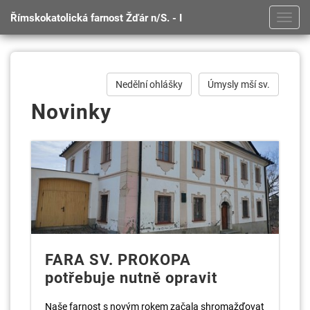
Římskokatolická farnost Žďár n/S. - I
Toggl
navig
Nedělní ohlášky
Úmysly mší sv.
Novinky
FARA SV. PROKOPA
potřebuje nutně opravit
Naše farnost s novým rokem začala shromažďovat