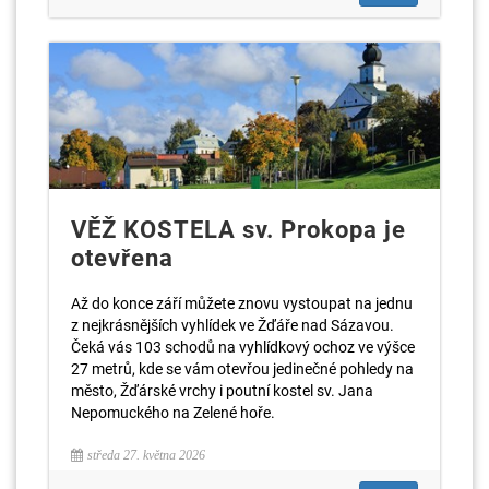
VĚŽ KOSTELA sv. Prokopa je
otevřena
Až do konce září můžete znovu vystoupat na jednu
z nejkrásnějších vyhlídek ve Žďáře nad Sázavou.
Čeká vás 103 schodů na vyhlídkový ochoz ve výšce
27 metrů, kde se vám otevřou jedinečné pohledy na
město, Žďárské vrchy i poutní kostel sv. Jana
Nepomuckého na Zelené hoře.
středa 27. května 2026