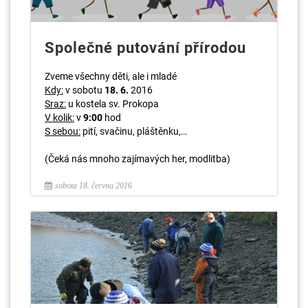
Společné putování přírodou
Zveme všechny děti, ale i mladé
Kdy:
v sobotu
18. 6.
2016
Sraz:
u kostela sv. Prokopa
V kolik:
v
9:00
hod
S sebou:
pití, svačinu, pláštěnku,…
(Čeká nás mnoho zajímavých her, modlitba)
sobota 18. června 2016