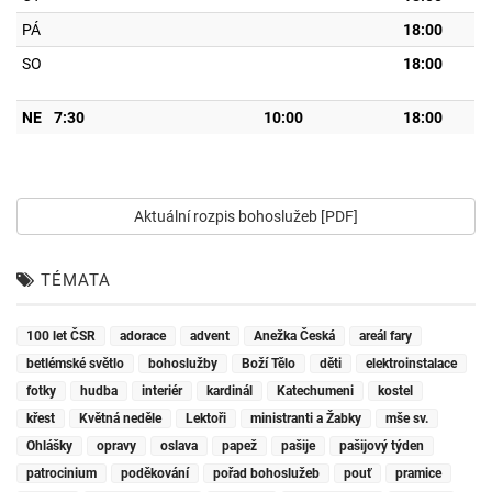
PÁ
18:00
SO
18:00
NE
7:30
10:00
18:00
Aktuální rozpis bohoslužeb [PDF]
TÉMATA
100 let ČSR
adorace
advent
Anežka Česká
areál fary
betlémské světlo
bohoslužby
Boží Tělo
děti
elektroinstalace
fotky
hudba
interiér
kardinál
Katechumeni
kostel
křest
Květná neděle
Lektoři
ministranti a Žabky
mše sv.
Ohlášky
opravy
oslava
papež
pašije
pašijový týden
patrocinium
poděkování
pořad bohoslužeb
pouť
pramice