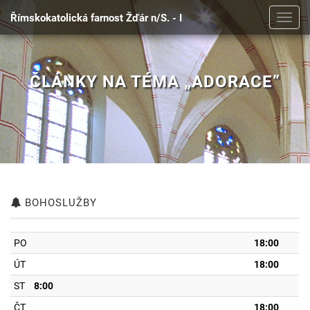
Římskokatolická farnost Žďár n/S. - I
Toggl
navig
ČLÁNKY NA TÉMA „ADORACE”
BOHOSLUŽBY
PO
18:00
ÚT
18:00
ST
8:00
ČT
18:00