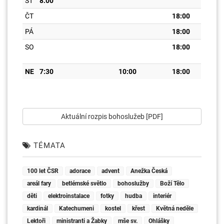
ST
8:00
ČT
18:00
PÁ
18:00
SO
18:00
NE
7:30
10:00
18:00
Aktuální rozpis bohoslužeb [PDF]
TÉMATA
100 let ČSR
adorace
advent
Anežka Česká
areál fary
betlémské světlo
bohoslužby
Boží Tělo
děti
elektroinstalace
fotky
hudba
interiér
kardinál
Katechumeni
kostel
křest
Květná neděle
Lektoři
ministranti a Žabky
mše sv.
Ohlášky