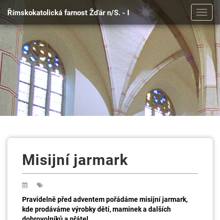
Římskokatolická farnost Žďár n/S. - I
Toggl
navig
Misijní jarmark
Pravidelně před adventem pořádáme misijní jarmark,
kde prodáváme výrobky dětí, maminek a dalších
dobrovolníků a přátel.