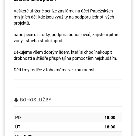
Veškeré utržené peníze zasíláme na účet Papežských
misijních děl, kde jsou využity na podporu jednotlivých
projektů,
např. péče o sirotky, podpora bohoslovců, zajištění pitné
vody - stavba studní apod.
Děkujeme všem dobrým lidem, kteří si chodí nakoupit
drobnosti a štědře přispívají na pomoc těm nejchudším.
Děti i my rodiče z toho máme velikou radost.
BOHOSLUŽBY
PO
18:00
ÚT
18:00