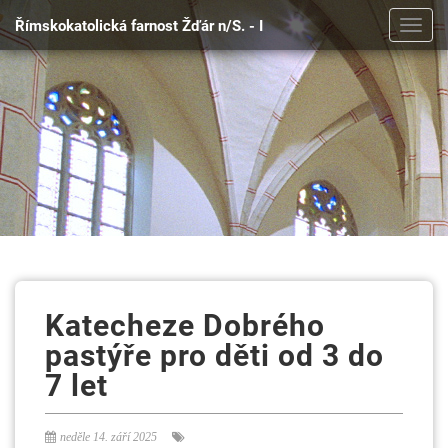
Římskokatolická farnost Žďár n/S. - I
Toggl
navig
Katecheze Dobrého
pastýře pro děti od 3 do
7 let
neděle 14. září 2025