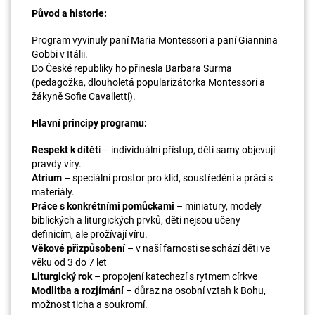
Původ a historie:
Program vyvinuly paní Maria Montessori a paní Giannina
Gobbi v Itálii.
Do České republiky ho přinesla Barbara Surma
(pedagožka, dlouholetá popularizátorka Montessori a
žákyně Sofie Cavalletti).
Hlavní principy programu:
Respekt k dítět
i – individuální přístup, děti samy objevují
pravdy víry.
Atrium
– speciální prostor pro klid, soustředění a práci s
materiály.
Práce s konkrétními pomůckami
– miniatury, modely
biblických a liturgických prvků, děti nejsou učeny
definicím, ale prožívají víru.
Věkové přizpůsobení
– v naší farnosti se schází děti ve
věku od 3 do 7 let
Liturgický rok
– propojení katechezí s rytmem církve
Modlitba a rozjímání
– důraz na osobní vztah k Bohu,
možnost ticha a soukromí.